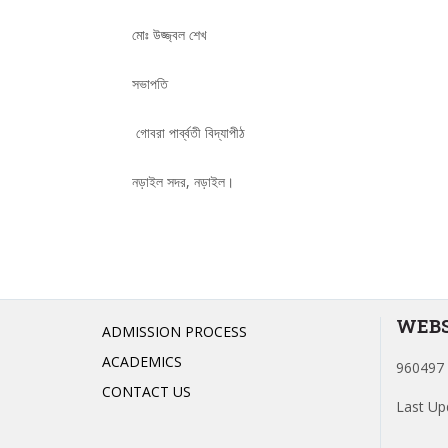
মোঃ উজ্জ্বল শেখ
সভাপতি
গোবরা পার্ব্বতী বিদ্যাপীঠ
নড়াইল সদর, নড়াইল।
WEBS
ADMISSION PROCESS
ACADEMICS
960497 
CONTACT US
Last Up