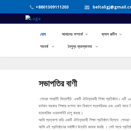
+8801309111203
beltaligj@gmail.
হোম
আমাদের সম্পর্কে
ক্লাস রুটিন
শতবর্ষ
নৈপুন্য ব্যবস্থাপনা
সভাপতির বাণী
গোবরা পার্ব্বতী বিদ্যাপীঠ একটি ঐতিহ্যবাহী শিক্ষা প্রতিষ্ঠান। এটি ১৯
বর্তমান সরকার শিক্ষার গুণগত মান বিকাশে বদ্ধপরিকর এবং একই সাথে শি
ডায়নামিক ওয়েবসাইট চালু করছে।
আমি প্রত্যাশা করি একটি ঐতিহ্যবাহী শিক্ষা প্রতিষ্ঠান হিসেবে গোবরা
আমি এই প্রতিষ্ঠানের সর্বাঙ্গীণ উন্নতি কামনা করছি । সেই সাথে প্রত