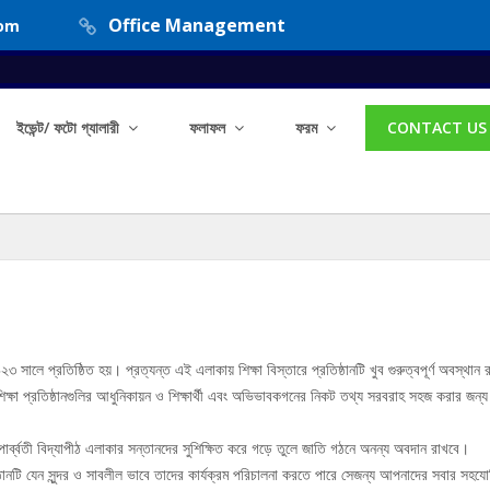
Office Management
com
ইভেন্ট/ ফটো গ্যালারী
ফলাফল
ফরম
CONTACT US
২৩ সালে প্রতিষ্ঠিত হয়। প্রত্যন্ত এই এলাকায় শিক্ষা বিস্তারে প্রতিষ্ঠানটি খুব গুরুত্বপূর্ণ অবস্থান
ক্ষা প্রতিষ্ঠানগুলির আধুনিকায়ন ও শিক্ষার্থী এবং অভিভাবকগনের নিকট তথ্য সরবরাহ সহজ করার জন্য আ
 পার্ব্বতী বিদ্যাপীঠ এলাকার সন্তানদের সুশিক্ষিত করে গড়ে তুলে জাতি গঠনে অনন্য অবদান রাখবে।
িষ্ঠানটি যেন সুন্দর ও সাবলীল ভাবে তাদের কার্যক্রম পরিচালনা করতে পারে সেজন্য আপনাদের সবার সহ