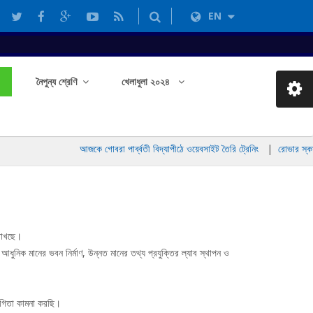
EN
নৈপুন্য শ্রেণি
খেলাধুলা ২০২৪
আজকে গোবরা পার্ব্বতী বিদ্যাপীঠে ওয়েবসাইট তৈরি ট্রেনিং
|
রোভার স্কাউট
 রাখছে।
ধুনিক মানের ভবন নির্মাণ, উন্নত মানের তথ্য প্রযুক্তির ল্যাব স্থাপন ও
যোগিতা কামনা করছি।