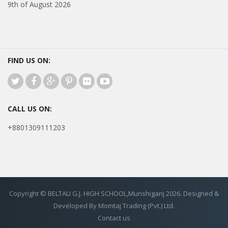
9th of August 2026
FIND US ON:
CALL US ON:
+8801309111203
Copyright © BELTALI G.J. HIGH SCHOOL,Munshiganj 2026. Designed &
Developed By Momtaj Trading (Pvt.) Ltd.
Contact us