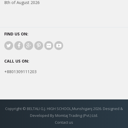
8th of August 2026
FIND US ON:
CALL US ON:
+8801309111203
Copyright © BELTALI G.J. HIGH SCHOOL,Munshiganj 2026. Designed &
Developed By Momtaj Trading (Pvt.) Ltd.
Contact us