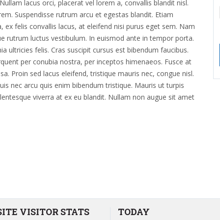
Nullam lacus orci, placerat vel lorem a, convallis blandit nisl.
rem. Suspendisse rutrum arcu et egestas blandit. Etiam
 ex felis convallis lacus, at eleifend nisi purus eget sem. Nam
que rutrum luctus vestibulum. In euismod ante in tempor porta.
ia ultricies felis. Cras suscipit cursus est bibendum faucibus.
torquent per conubia nostra, per inceptos himenaeos. Fusce at
sa. Proin sed lacus eleifend, tristique mauris nec, congue nisl.
Duis nec arcu quis enim bibendum tristique. Mauris ut turpis
Pellentesque viverra at ex eu blandit. Nullam non augue sit amet
ITE VISITOR STATS
TODAY