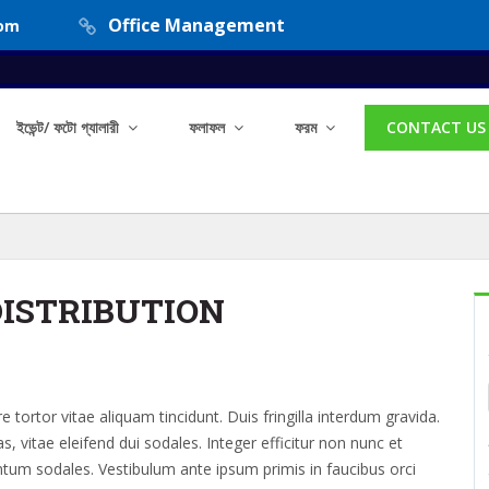
Office Management
com
ইভেন্ট/ ফটো গ্যালারী
ফলাফল
ফরম
CONTACT US
DISTRIBUTION
tortor vitae aliquam tincidunt. Duis fringilla interdum gravida.
s, vitae eleifend dui sodales. Integer efficitur non nunc et
ntum sodales. Vestibulum ante ipsum primis in faucibus orci